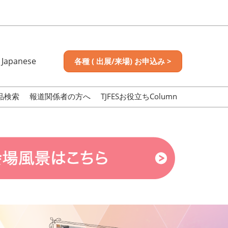
Japanese
各種 ( 出展/来場) お申込み >
nese
sh
品検索
報道関係者の方へ
TJFESお役立ちColumn