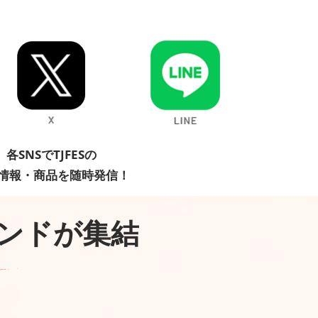
各SNSでTJFESの
情報・商品を随時発信！
ランドが集結