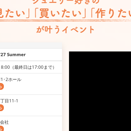
 '27 Summer
～18:00（最終日は17:00まで）
1･2ホール
ら
目11-1​
ら
合同会社
ら