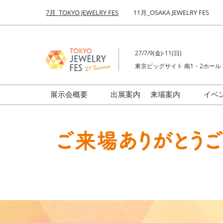
Press
ス
7月_TOKYO JEWELRY FES
11月_OSAKA JEWELRY FES
Escape
キ
to
ッ
close
プ
the
27/7/9(金)-11(日)
し
menu.
東京ビッグサイト 南1・2ホール
て
進
む
展示会概要
出展案内
来場案内
イベ
前回来場者数
会場の様子
ジュエリーFES
商品特集
クリエイターFES
ゾーンマップ
ミネラル&ストーンFES