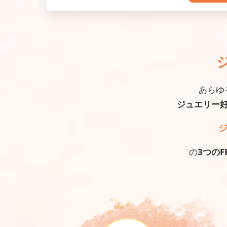
あらゆ
ジュエリー
ジ
の
3つのF