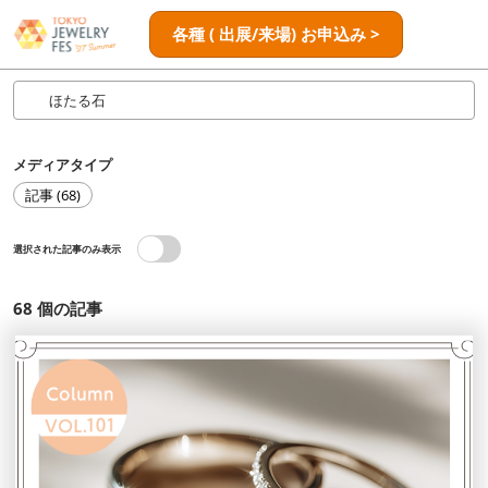
ス
ペ
各種 ( 出展/来場) お申込み >
キ
ー
ッ
ジ
プ
ナ
し
ビ
ゲ
て
メディアタイプ
ー
進
シ
記事 (68)
む
ョ
ン
選択された記事のみ表示
を
開
く
68
個の記事