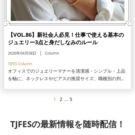
【VOL.86】新社会人必見！仕事で使える基本の
ジュエリー3点と身だしなみのルール
2026年04月08日
Column
TJFES Column
オフィスでのジュエリーマナーを清潔感・シンプル・上品
を軸に、ネックレスやピアスの推奨サイズ、職種別の判断
基準を解説します。30・40代の一生モノ選びや20代のス
キンジュエリー、避けたいNG例まで、働く女性の品格を
1
2
...
5
添えるコツをご紹介します。
TJFESの最新情報を随時配信！