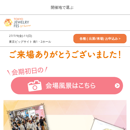
Press
ス
開催地で選ぶ
Escape
キ
to
ッ
close
7月_TOKYO JEWELRY FES
グ
プ
the
ロ
2027年07月09日
し
ー
menu.
東京ビッグサイト / Tokyo Big Sight, Japan
27/7/9(金)-11(日)
バ
各種 ( 出展/来場) お申込み >
て
東京ビッグサイト 南1・2ホール
ル
進
ナ
11月_OSAKA JEWELRY FES
ビ
む
2026年11月21日
ゲ
大阪南港ATCホール/ATC HALL
ー
シ
ョ
ン
を
折
り
た
た
む