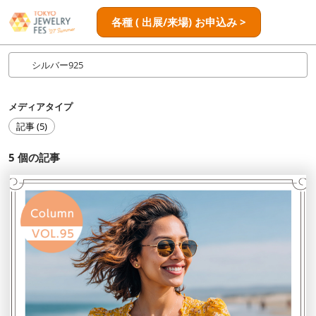
ス
ペ
各種 ( 出展/来場) お申込み >
キ
ー
ッ
ジ
プ
ナ
し
ビ
ゲ
て
メディアタイプ
ー
進
シ
記事 (5)
む
ョ
ン
5
個の記事
を
開
く