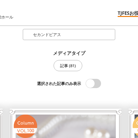
TJFESお
2ホール
Search
メディアタイプ
記事 (81)
選択された記事のみ表示