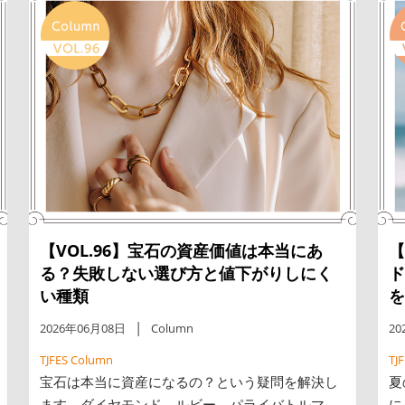
紹介します。
介
【VOL.96】宝石の資産価値は本当にあ
【
る？失敗しない選び方と値下がりしにく
ド
い種類
を
2026年06月08日
Column
20
TJFES Column
TJ
宝石は本当に資産になるの？という疑問を解決し
夏
ます。ダイヤモンド、ルビー、パライバトルマリ
に