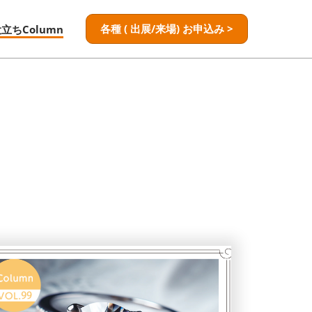
各種 ( 出展/来場) お申込み >
役立ちColumn