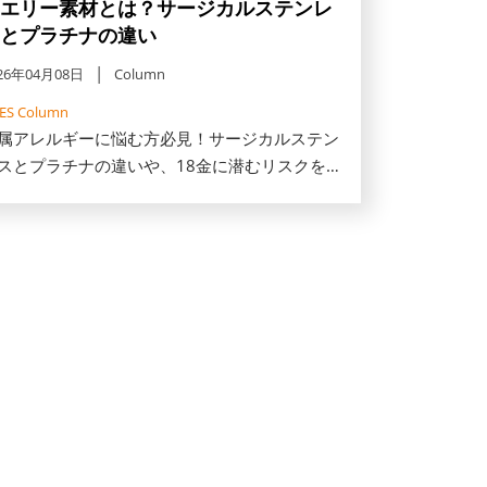
エリー素材とは？サージカルステンレ
とプラチナの違い
26年04月08日
Column
FES Column
属アレルギーに悩む方必見！サージカルステン
スとプラチナの違いや、18金に潜むリスクを徹
解説。なぜアレルギーが起きるのかの仕組みと
敗しない素材の選び方、パッチテスト等の対策
肌を守りながら一生モノを楽しむコツをご紹介
ます。