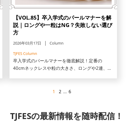
【VOL.85】卒入学式のパールマナーを解
説｜ロングや一粒はNG？失敗しない選び
方
2026年03月17日
Column
TJFES Column
卒入学式のパールマナーを徹底解説！定番の
40cmネックレスや粒の大きさ、ロングや2連、バ
ロックパールの可否など、迷いがちなポイントを
お伝えします。また、ブローチ活用術や、老け見
えしない垢抜けのコツ、一生モノの選び方まで詳
1
2
...
6
しくご紹介します
TJFESの最新情報を随時配信！