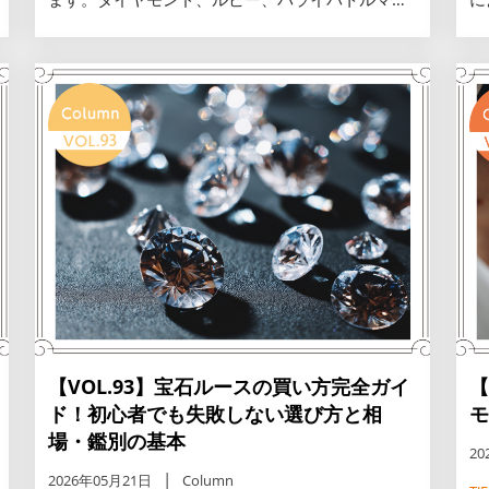
ンなど資産価値が落ちにくい宝石や、信頼できる
ナ
鑑定書・鑑別証の見極め方やブランド価値の考え
で
方など、失敗しない選び方や資産を守る一生モノ
の
の見つけ方をご紹介。
し
【VOL.93】宝石ルースの買い方完全ガイ
【
ド！初心者でも失敗しない選び方と相
モ
場・鑑別の基本
20
2026年05月21日
Column