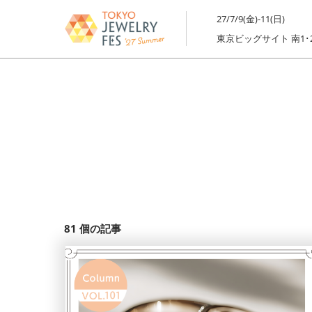
ス
27/7/9(金)-11(日)
キ
東京ビッグサイト 南1･
ッ
プ
し
て
進
む
81
個の記事