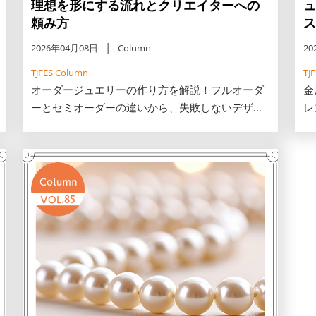
理想を形にする流れとクリエイターへの
ュ
頼み方
ス
2026年04月08日
Column
20
TJFES Column
TJ
オーダージュエリーの作り方を解説！フルオーダ
金
ーとセミオーダーの違いから、失敗しないデザイ
レ
ンの伝え方、制作の流れまでをご紹介します。今
底
注目のジュエリーリメイクのコツや理想を形にし
失
て一生モノを手に入れたい方必見です。
や
し