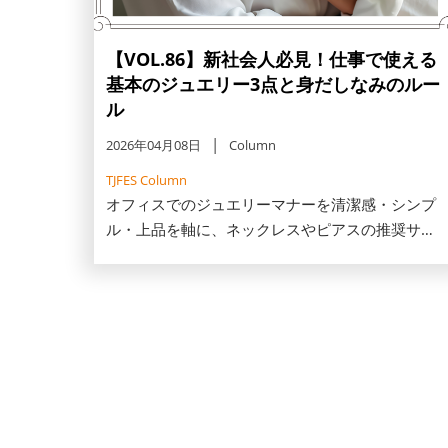
【VOL.86】新社会人必見！仕事で使える
基本のジュエリー3点と身だしなみのルー
ル
2026年04月08日
Column
TJFES Column
オフィスでのジュエリーマナーを清潔感・シンプ
ル・上品を軸に、ネックレスやピアスの推奨サイ
ズ、職種別の判断基準を解説します。30・40代の
一生モノ選びや20代のスキンジュエリー、避けた
いNG例まで、働く女性の品格を添えるコツをご紹
介します。