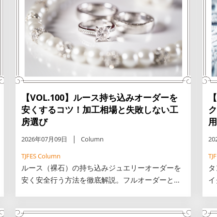
【VOL.100】ルース持ち込みオーダーを
【
安くするコツ！加工相場と失敗しない工
ク
房選び
用
2026年07月09日
Column
20
TJFES Column
TJ
ルース（裸石）の持ち込みジュエリーオーダーを
タ
安く安全行う方法を徹底解説。フルオーダーとセ
イ
ミオーダーの加工工賃相場一覧表を前半に掲載
期
し、追加料金や石の破損リスクといった注意点、
ス
御徒町の工房や個人クリエイターの賢い選び方を
別