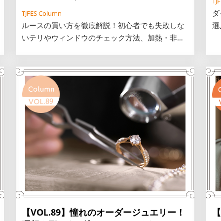
TJ
ダ
TJFES Column
ルースの買い方を徹底解説！初心者でも失敗しな
選
いテリやウィンドウのチェック方法、加熱・非加
ラ
熱の違い、信頼できる鑑別機関の見極め方をご紹
価
介します。ネットや展示会での注意点、相場感を
い
知って、あなただけの運命の一石を安心して手に
入れましょう。
【VOL.89】憧れのオーダージュエリー！
【