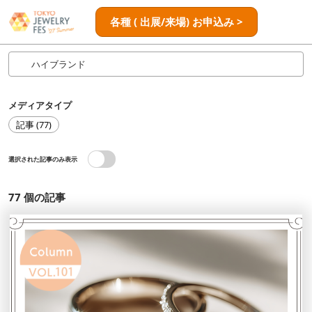
ス
ペ
各種 ( 出展/来場) お申込み >
キ
ー
ッ
ジ
プ
ナ
し
ビ
ゲ
て
メディアタイプ
ー
進
シ
記事 (77)
む
ョ
ン
選択された記事のみ表示
を
開
く
77
個の記事