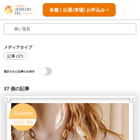
ス
ペ
各種 ( 出展/来場) お申込み >
キ
ー
ッ
ジ
プ
ナ
し
ビ
ゲ
て
メディアタイプ
ー
進
シ
記事 (37)
む
ョ
ン
選択された記事のみ表示
を
開
く
37
個の記事