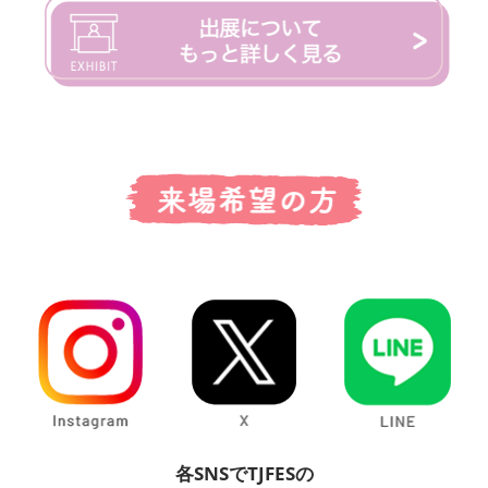
各SNSでTJFESの