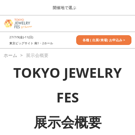
Press
ス
開催地で選ぶ
Escape
キ
to
ッ
close
7月_TOKYO JEWELRY FES
グ
プ
the
ロ
2027年07月09日
し
ー
menu.
東京ビッグサイト / Tokyo Big Sight, Japan
27/7/9(金)-11(日)
バ
各種 ( 出展/来場) お申込み >
て
東京ビッグサイト 南1・2ホール
ル
進
ナ
11月_OSAKA JEWELRY FES
ホーム
展示会概要
ビ
む
2026年11月21日
ゲ
大阪南港ATCホール/ATC HALL
ー
TOKYO JEWELRY
シ
ョ
ン
を
FES
折
り
た
た
む
展示会概要