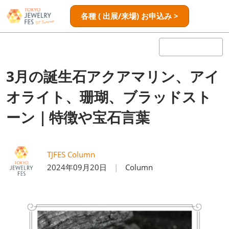
ス
ペ
各種 ( 出展/来場) お申込み >
キ
ー
ッ
ジ
プ
ナ
し
ビ
ゲ
て
3月の誕生石アクアマリン、アイ
ー
進
シ
オライト、珊瑚、ブラッドスト
む
ョ
ン
ーン｜特徴や宝石言葉
を
開
く
TJFES Column
2024年09月20日
Column