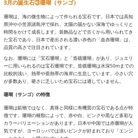
3月の誕生石③珊瑚（サンゴ）
珊瑚は、海の微生物によって作られる宝石です。日本では高知
県沖や小笠原諸島沖で採れ、太陽の届かない深海でゆっくりと
時間をかけて成長します。装飾品などで古くから用いられてき
た宝石であり、日本で産出される濃い赤色の「血赤珊瑚」は、
品質の高さで注目されています。
なお、珊瑚には「宝石珊瑚」と「造礁珊瑚」があり、ジュエリ
ーに用いられるのは宝石珊瑚です。造礁珊瑚は水深50mまでの
比較的浅い、熱帯や亜熱帯の海岸に生息しています。小さい穴
が多数あり、硬さに乏しいため宝石には適していません。
珊瑚（サンゴ）の特徴
珊瑚は鉱物ではなく、真珠と同様に有機質の宝石である点が特
徴です。珊瑚の種類によって、赤や白、ピンクや黒など多彩な
カラーバリエーションがあります。日本や中国では赤珊瑚が人
気ですが、ヨーロッパでは淡いピンクが好まれており「エンジ