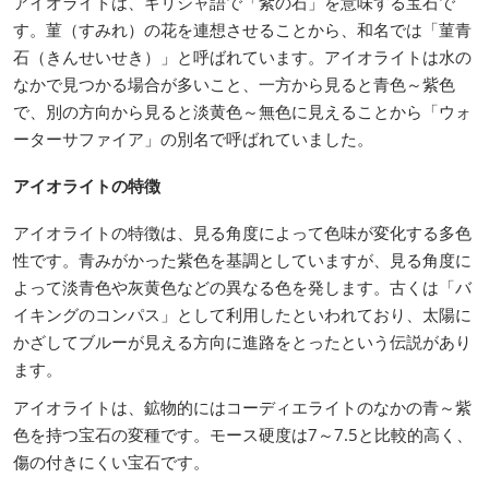
アイオライトは、ギリシャ語で「紫の石」を意味する宝石で
す。菫（すみれ）の花を連想させることから、和名では「菫青
石（きんせいせき）」と呼ばれています。アイオライトは水の
なかで見つかる場合が多いこと、一方から見ると青色～紫色
で、別の方向から見ると淡黄色～無色に見えることから「ウォ
ーターサファイア」の別名で呼ばれていました。
アイオライトの特徴
アイオライトの特徴は、見る角度によって色味が変化する多色
性です。青みがかった紫色を基調としていますが、見る角度に
よって淡青色や灰黄色などの異なる色を発します。古くは「バ
イキングのコンパス」として利用したといわれており、太陽に
かざしてブルーが見える方向に進路をとったという伝説があり
ます。
アイオライトは、鉱物的にはコーディエライトのなかの青～紫
色を持つ宝石の変種です。モース硬度は7～7.5と比較的高く、
傷の付きにくい宝石です。