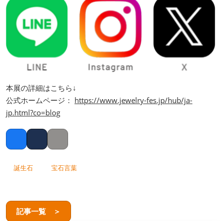
本展の詳細はこちら↓
公式ホームページ：
https://www.jewelry-fes.jp/hub/ja-
jp.html?co=blog
Facebook
Twitter
Copy link
誕生石
宝石言葉
記事一覧 ＞