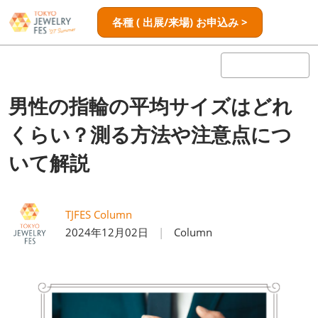
ス
ペ
各種 ( 出展/来場) お申込み >
キ
ー
ッ
ジ
プ
ナ
し
ビ
ゲ
て
男性の指輪の平均サイズはどれ
ー
進
シ
くらい？測る方法や注意点につ
む
ョ
ン
いて解説
を
開
く
TJFES Column
2024年12月02日
Column