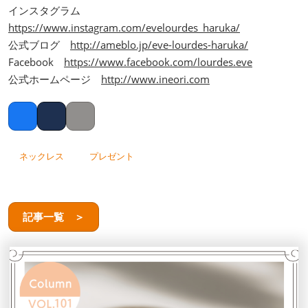
インスタグラム
https://www.instagram.com/evelourdes_haruka/
公式ブログ
http://ameblo.jp/eve-lourdes-haruka/
Facebook
https://www.facebook.com/lourdes.eve
公式ホームページ
http://www.ineori.com
Facebook
Twitter
Copy link
ネックレス
プレゼント
記事一覧 ＞