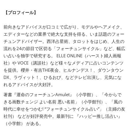
【プロフィール】
前向きなアドバイスが口コミで広がり、モデルやヘアメイク、
エディターなどの業界で絶大な支持を得る、いま話題のフォー
チュンアドバイザー。西洋占星術、タロットをはじめ、人生の
流れを24の節目で区切る「フォーチュンサイクル」など、幅広
い占いを独学で研究する。 ELLE ONLINE（ハースト婦人画報
社）や VOCE（講談社）など様々なメディアに占いコンテンツ
を提供。櫻井・有吉THE夜会、ヒルナンデス！、ダウンタウン
DX、ラヴィット！、ひるおび、などテレビ出演し、元気にな
れるアドバイスが大好評。
著書『運命のフォーチュンAmulet』（小学館）、「今からで
きる画数チェンジ よい名前 悪い名前」（小学館刊）、「風の
時代に幸せをつかむ! “フォーチュンサイクル占い”」（主婦の友
社刊） などが好評発売中。最新刊に 『ハッピー推し活占い』
（小学館） がある。