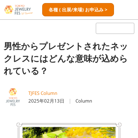
ス
ペ
各種 ( 出展/来場) お申込み >
キ
ー
ッ
ジ
プ
ナ
し
ビ
ゲ
て
男性からプレゼントされたネッ
ー
進
シ
クレスにはどんな意味が込めら
む
ョ
ン
れている？
を
開
く
TJFES Column
2025年02月13日
Column