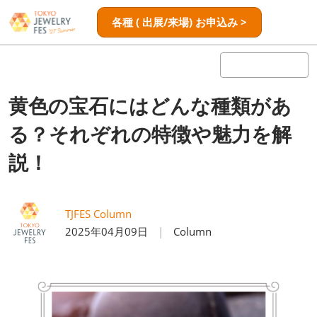
ス
ペ
各種 ( 出展/来場) お申込み >
キ
ー
ッ
ジ
プ
ナ
し
ビ
ゲ
て
黄色の宝石にはどんな種類があ
ー
進
シ
る？それぞれの特徴や魅力を解
む
ョ
ン
説！
を
開
く
TJFES Column
2025年04月09日
Column