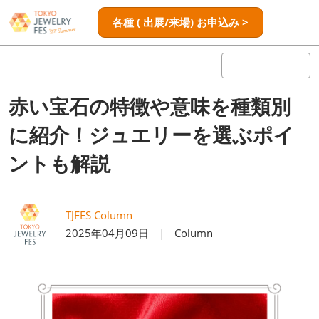
ス
ペ
各種 ( 出展/来場) お申込み >
キ
ー
ッ
ジ
プ
ナ
し
ビ
ゲ
て
赤い宝石の特徴や意味を種類別
ー
進
シ
に紹介！ジュエリーを選ぶポイ
む
ョ
ン
ントも解説
を
開
く
TJFES Column
2025年04月09日
Column