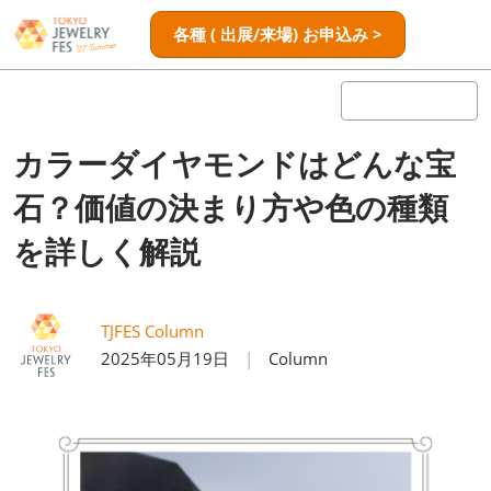
ス
ペ
各種 ( 出展/来場) お申込み >
キ
ー
ッ
ジ
プ
ナ
し
ビ
ゲ
て
カラーダイヤモンドはどんな宝
ー
進
シ
石？価値の決まり方や色の種類
む
ョ
ン
を詳しく解説
を
開
く
TJFES Column
2025年05月19日
Column