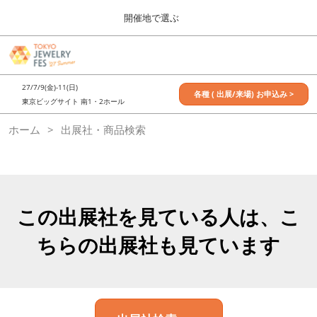
Press
ス
開催地で選ぶ
Escape
キ
to
ッ
close
7月_TOKYO JEWELRY FES
グ
プ
the
ロ
2027年07月09日
し
ー
menu.
東京ビッグサイト / Tokyo Big Sight, Japan
27/7/9(金)-11(日)
バ
各種 ( 出展/来場) お申込み >
て
東京ビッグサイト 南1・2ホール
ル
進
ナ
11月_OSAKA JEWELRY FES
ホーム
出展社・商品検索
ビ
む
2026年11月21日
ゲ
大阪南港ATCホール/ATC HALL
ー
シ
ョ
ン
を
この出展社を見ている人は、こ
折
り
ちらの出展社も見ています
た
た
む