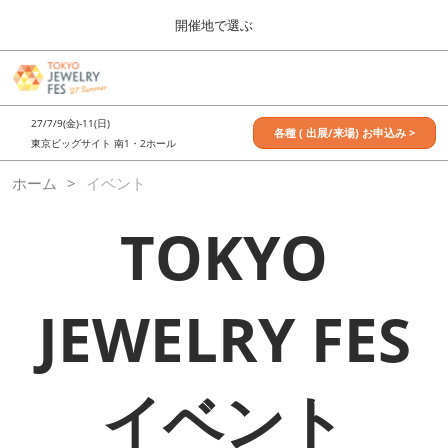
Press
ス
開催地で選ぶ
Escape
キ
to
ッ
close
7月_TOKYO JEWELRY FES
グ
プ
the
ロ
2027年07月09日
し
ー
menu.
東京ビッグサイト / Tokyo Big Sight, Japan
27/7/9(金)-11(日)
バ
各種 ( 出展/来場) お申込み >
て
東京ビッグサイト 南1・2ホール
ル
進
ナ
11月_OSAKA JEWELRY FES
ホーム
イベント
ビ
む
2026年11月21日
ゲ
大阪南港ATCホール/ATC HALL
ー
TOKYO
シ
ョ
ン
を
JEWELRY FES
折
り
た
た
む
イベント