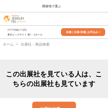
Press
ス
開催地で選ぶ
Escape
キ
to
ッ
close
7月_TOKYO JEWELRY FES
グ
プ
the
ロ
2027年07月09日
し
ー
menu.
東京ビッグサイト / Tokyo Big Sight, Japan
27/7/9(金)-11(日)
バ
各種 ( 出展/来場) お申込み >
て
東京ビッグサイト 南1・2ホール
ル
進
ナ
11月_OSAKA JEWELRY FES
ホーム
出展社・商品検索
ビ
む
2026年11月21日
ゲ
大阪南港ATCホール/ATC HALL
ー
シ
ョ
ン
を
この出展社を見ている人は、こ
折
り
ちらの出展社も見ています
た
た
む