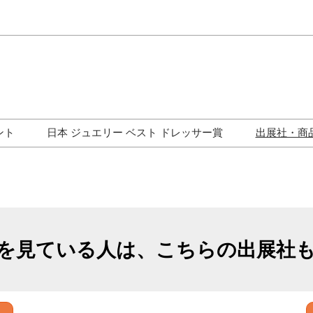
Japa
Engli
ント
日本 ジュエリー ベスト ドレッサー賞
出展社・商
ワークショップ
歴代受賞者一覧
ジュエリー修理コーナー
トークイベント
を見ている人は、こちらの出展社