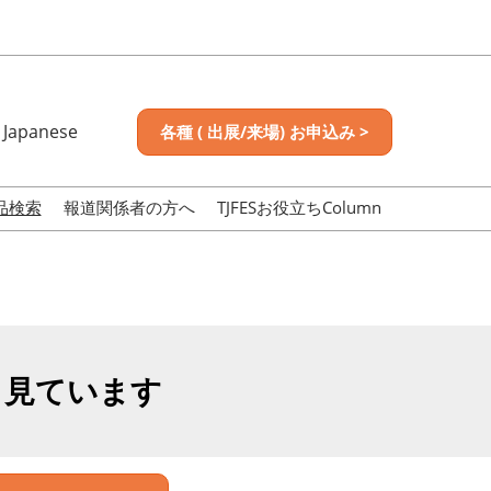
Japanese
各種 ( 出展/来場) お申込み >
nese
sh
品検索
報道関係者の方へ
TJFESお役立ちColumn
も見ています