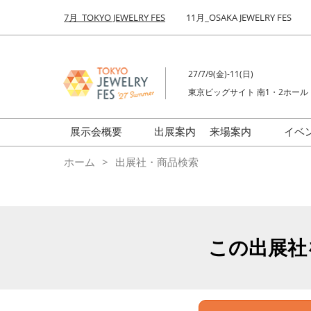
Press
ス
7月_TOKYO JEWELRY FES
11月_OSAKA JEWELRY FES
Escape
キ
to
ッ
close
プ
the
27/7/9(金)-11(日)
し
menu.
東京ビッグサイト 南1・2ホール
て
進
む
展示会概要
出展案内
来場案内
イベ
前回来場者数
会場の様子
ホーム
出展社・商品検索
ジュエリーFES
商品特集
クリエイターFES
ゾーンマップ
ミネラル&ストーンFES
この出展社