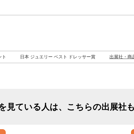
Japa
Engli
ント
日本 ジュエリー ベスト ドレッサー賞
出展社・商
ワークショップ
歴代受賞者一覧
ジュエリー修理コーナー
トークイベント
を見ている人は、こちらの出展社