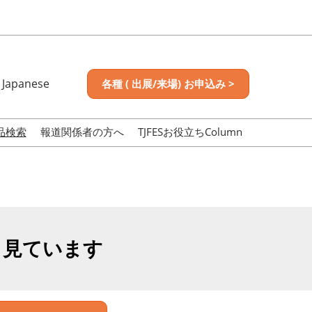
Japanese
各種 ( 出展/来場) お申込み >
nese
sh
品検索
報道関係者の方へ
TJFESお役立ちColumn
も見ています