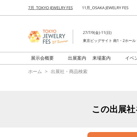
Press
ス
7月_TOKYO JEWELRY FES
11月_OSAKA JEWELRY FES
Escape
キ
to
ッ
close
プ
the
27/7/9(金)-11(日)
し
menu.
東京ビッグサイト 南1・2ホール
て
進
む
展示会概要
出展案内
来場案内
イベ
前回来場者数
会場の様子
ホーム
出展社・商品検索
ジュエリーFES
商品特集
クリエイターFES
ゾーンマップ
ミネラル&ストーンFES
この出展社