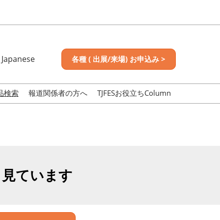
Japanese
各種 ( 出展/来場) お申込み >
nese
sh
品検索
報道関係者の方へ
TJFESお役立ちColumn
も見ています