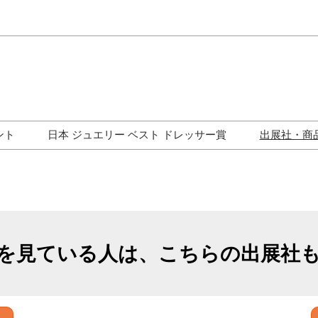
Japa
Engli
ント
日本 ジュエリー ベスト ドレッサー賞
出展社・商
ワークショップ
歴代受賞者一覧
ジュエリー修理コーナー
トークイベント
を見ている人は、こちらの出展社