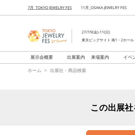
Press
ス
7月_TOKYO JEWELRY FES
11月_OSAKA JEWELRY FES
Escape
キ
to
ッ
close
プ
the
27/7/9(金)-11(日)
し
menu.
東京ビッグサイト 南1・2ホール
て
進
む
展示会概要
出展案内
来場案内
イベ
前回来場者数
会場の様子
ホーム
出展社・商品検索
ジュエリーFES
商品特集
クリエイターFES
ゾーンマップ
ミネラル&ストーンFES
この出展社