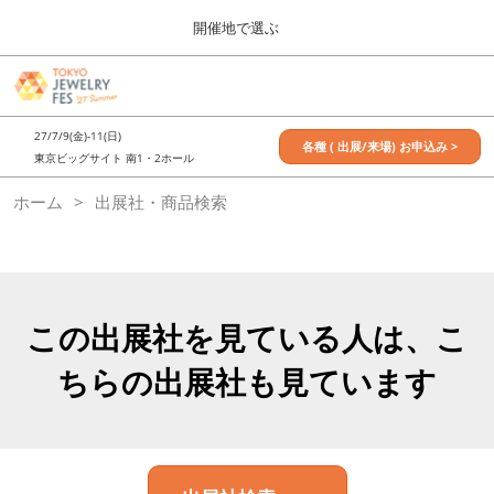
Press
ス
開催地で選ぶ
Escape
キ
to
ッ
close
7月_TOKYO JEWELRY FES
グ
プ
the
ロ
2027年07月09日
し
ー
menu.
東京ビッグサイト / Tokyo Big Sight, Japan
27/7/9(金)-11(日)
バ
各種 ( 出展/来場) お申込み >
て
東京ビッグサイト 南1・2ホール
ル
進
ナ
11月_OSAKA JEWELRY FES
ホーム
出展社・商品検索
ビ
む
2026年11月21日
ゲ
大阪南港ATCホール/ATC HALL
ー
シ
ョ
ン
を
この出展社を見ている人は、こ
折
り
ちらの出展社も見ています
た
た
む