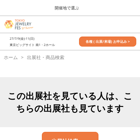
Press
ス
開催地で選ぶ
Escape
キ
to
ッ
close
7月_TOKYO JEWELRY FES
グ
プ
the
ロ
2027年07月09日
し
ー
menu.
東京ビッグサイト / Tokyo Big Sight, Japan
27/7/9(金)-11(日)
バ
各種 ( 出展/来場) お申込み >
て
東京ビッグサイト 南1・2ホール
ル
進
ナ
11月_OSAKA JEWELRY FES
ホーム
出展社・商品検索
ビ
む
2026年11月21日
ゲ
大阪南港ATCホール/ATC HALL
ー
シ
ョ
ン
を
この出展社を見ている人は、こ
折
り
ちらの出展社も見ています
た
た
む