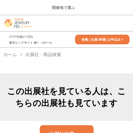
Press
ス
開催地で選ぶ
Escape
キ
to
ッ
close
7月_TOKYO JEWELRY FES
グ
プ
the
ロ
2027年07月09日
し
ー
menu.
東京ビッグサイト / Tokyo Big Sight, Japan
27/7/9(金)-11(日)
バ
各種 ( 出展/来場) お申込み >
て
東京ビッグサイト 南1・2ホール
ル
進
ナ
11月_OSAKA JEWELRY FES
ホーム
出展社・商品検索
ビ
む
2026年11月21日
ゲ
大阪南港ATCホール/ATC HALL
ー
シ
ョ
ン
を
この出展社を見ている人は、こ
折
り
ちらの出展社も見ています
た
た
む