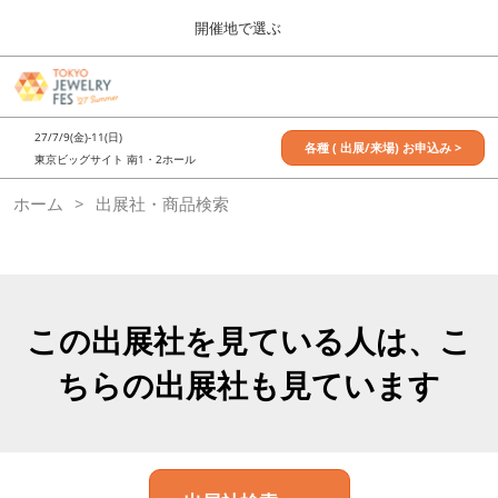
Press
ス
開催地で選ぶ
Escape
キ
to
ッ
close
7月_TOKYO JEWELRY FES
グ
プ
the
ロ
2027年07月09日
し
ー
menu.
東京ビッグサイト / Tokyo Big Sight, Japan
27/7/9(金)-11(日)
バ
各種 ( 出展/来場) お申込み >
て
東京ビッグサイト 南1・2ホール
ル
進
ナ
11月_OSAKA JEWELRY FES
ホーム
出展社・商品検索
ビ
む
2026年11月21日
ゲ
大阪南港ATCホール/ATC HALL
ー
シ
ョ
ン
を
この出展社を見ている人は、こ
折
り
ちらの出展社も見ています
た
た
む