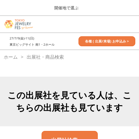
Press
ス
開催地で選ぶ
Escape
キ
to
ッ
close
7月_TOKYO JEWELRY FES
グ
プ
the
ロ
2027年07月09日
し
ー
menu.
東京ビッグサイト / Tokyo Big Sight, Japan
27/7/9(金)-11(日)
バ
各種 ( 出展/来場) お申込み >
て
東京ビッグサイト 南1・2ホール
ル
進
ナ
11月_OSAKA JEWELRY FES
ホーム
出展社・商品検索
ビ
む
2026年11月21日
ゲ
大阪南港ATCホール/ATC HALL
ー
シ
ョ
ン
を
この出展社を見ている人は、こ
折
り
ちらの出展社も見ています
た
た
む