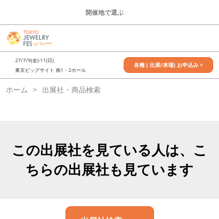
Press
ス
開催地で選ぶ
Escape
キ
to
ッ
close
7月_TOKYO JEWELRY FES
グ
プ
the
ロ
2027年07月09日
し
ー
menu.
東京ビッグサイト / Tokyo Big Sight, Japan
27/7/9(金)-11(日)
バ
各種 ( 出展/来場) お申込み >
て
東京ビッグサイト 南1・2ホール
ル
進
ナ
11月_OSAKA JEWELRY FES
ホーム
出展社・商品検索
ビ
む
2026年11月21日
ゲ
大阪南港ATCホール/ATC HALL
ー
シ
ョ
ン
を
この出展社を見ている人は、こ
折
り
ちらの出展社も見ています
た
た
む