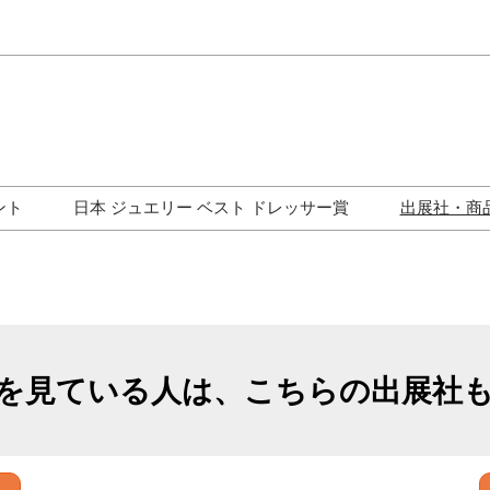
Japa
Engli
ント
日本 ジュエリー ベスト ドレッサー賞
出展社・商
ワークショップ
歴代受賞者一覧
ジュエリー修理コーナー
トークイベント
を見ている人は、こちらの出展社