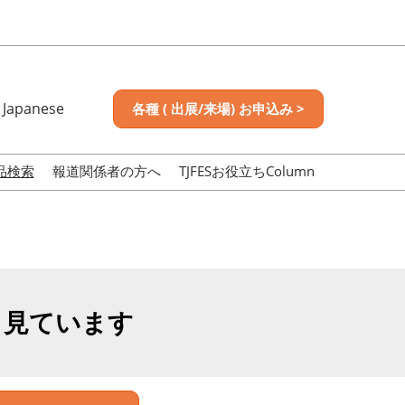
Japanese
各種 ( 出展/来場) お申込み >
nese
sh
品検索
報道関係者の方へ
TJFESお役立ちColumn
も見ています