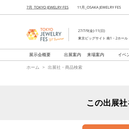
Press
ス
7月_TOKYO JEWELRY FES
11月_OSAKA JEWELRY FES
Escape
キ
to
ッ
close
プ
the
27/7/9(金)-11(日)
し
menu.
東京ビッグサイト 南1・2ホール
て
進
む
展示会概要
出展案内
来場案内
イベ
前回来場者数
会場の様子
ホーム
出展社・商品検索
ジュエリーFES
商品特集
クリエイターFES
ゾーンマップ
ミネラル&ストーンFES
この出展社