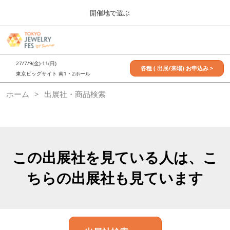
Press
ス
開催地で選ぶ
Escape
キ
to
ッ
close
7月_TOKYO JEWELRY FES
グ
プ
the
ロ
2027年07月09日
し
ー
menu.
東京ビッグサイト / Tokyo Big Sight, Japan
27/7/9(金)-11(日)
バ
各種 ( 出展/来場) お申込み >
て
東京ビッグサイト 南1・2ホール
ル
進
ナ
11月_OSAKA JEWELRY FES
ホーム
出展社・商品検索
ビ
む
2026年11月21日
ゲ
大阪南港ATCホール/ATC HALL
ー
シ
ョ
ン
を
この出展社を見ている人は、こ
折
り
ちらの出展社も見ています
た
た
む