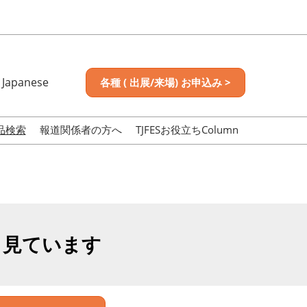
Japanese
各種 ( 出展/来場) お申込み >
nese
sh
品検索
報道関係者の方へ
TJFESお役立ちColumn
も見ています