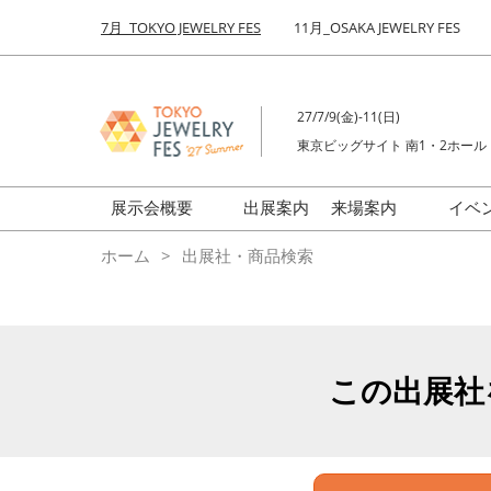
Press
ス
7月_TOKYO JEWELRY FES
11月_OSAKA JEWELRY FES
Escape
キ
to
ッ
close
プ
the
27/7/9(金)-11(日)
し
menu.
東京ビッグサイト 南1・2ホール
て
進
む
展示会概要
出展案内
来場案内
イベ
前回来場者数
会場の様子
ホーム
出展社・商品検索
ジュエリーFES
商品特集
クリエイターFES
ゾーンマップ
ミネラル&ストーンFES
この出展社