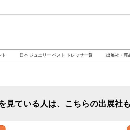
Japa
Engli
ント
日本 ジュエリー ベスト ドレッサー賞
出展社・商
ワークショップ
歴代受賞者一覧
ジュエリー修理コーナー
トークイベント
を見ている人は、こちらの出展社