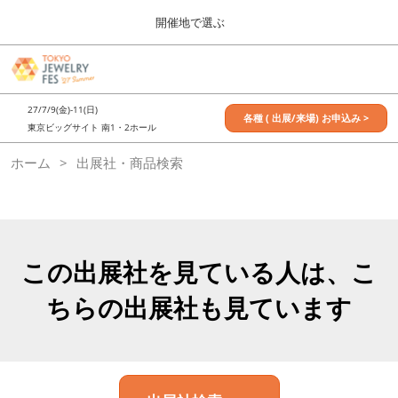
Press
ス
開催地で選ぶ
Escape
キ
to
ッ
close
7月_TOKYO JEWELRY FES
グ
プ
the
ロ
2027年07月09日
し
ー
menu.
東京ビッグサイト / Tokyo Big Sight, Japan
27/7/9(金)-11(日)
バ
各種 ( 出展/来場) お申込み >
て
東京ビッグサイト 南1・2ホール
ル
進
ナ
11月_OSAKA JEWELRY FES
ホーム
出展社・商品検索
ビ
む
2026年11月21日
ゲ
大阪南港ATCホール/ATC HALL
ー
シ
ョ
ン
を
この出展社を見ている人は、こ
折
り
ちらの出展社も見ています
た
た
む