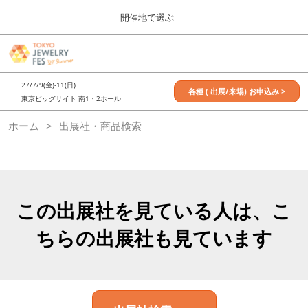
Press
ス
開催地で選ぶ
Escape
キ
to
ッ
close
7月_TOKYO JEWELRY FES
グ
プ
the
ロ
2027年07月09日
し
ー
menu.
東京ビッグサイト / Tokyo Big Sight, Japan
27/7/9(金)-11(日)
バ
各種 ( 出展/来場) お申込み >
て
東京ビッグサイト 南1・2ホール
ル
進
ナ
11月_OSAKA JEWELRY FES
ホーム
出展社・商品検索
ビ
む
2026年11月21日
ゲ
大阪南港ATCホール/ATC HALL
ー
シ
ョ
ン
を
この出展社を見ている人は、こ
折
り
ちらの出展社も見ています
た
た
む