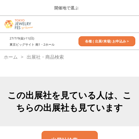
Press
ス
開催地で選ぶ
Escape
キ
to
ッ
close
7月_TOKYO JEWELRY FES
グ
プ
the
ロ
2027年07月09日
し
ー
menu.
東京ビッグサイト / Tokyo Big Sight, Japan
27/7/9(金)-11(日)
バ
各種 ( 出展/来場) お申込み >
て
東京ビッグサイト 南1・2ホール
ル
進
ナ
11月_OSAKA JEWELRY FES
ホーム
出展社・商品検索
ビ
む
2026年11月21日
ゲ
大阪南港ATCホール/ATC HALL
ー
シ
ョ
ン
を
この出展社を見ている人は、こ
折
り
ちらの出展社も見ています
た
た
む