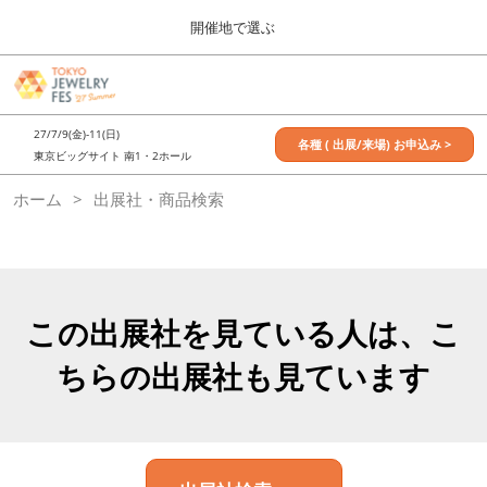
Press
ス
開催地で選ぶ
Escape
キ
to
ッ
close
7月_TOKYO JEWELRY FES
グ
プ
the
ロ
2027年07月09日
し
ー
menu.
東京ビッグサイト / Tokyo Big Sight, Japan
27/7/9(金)-11(日)
バ
各種 ( 出展/来場) お申込み >
て
東京ビッグサイト 南1・2ホール
ル
進
ナ
11月_OSAKA JEWELRY FES
ホーム
出展社・商品検索
ビ
む
2026年11月21日
ゲ
大阪南港ATCホール/ATC HALL
ー
シ
ョ
ン
を
この出展社を見ている人は、こ
折
り
ちらの出展社も見ています
た
た
む