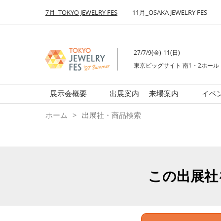
Press
ス
7月_TOKYO JEWELRY FES
11月_OSAKA JEWELRY FES
Escape
キ
to
ッ
close
プ
the
27/7/9(金)-11(日)
し
menu.
東京ビッグサイト 南1・2ホール
て
進
む
展示会概要
出展案内
来場案内
イベ
前回来場者数
会場の様子
ホーム
出展社・商品検索
ジュエリーFES
商品特集
クリエイターFES
ゾーンマップ
ミネラル&ストーンFES
この出展社