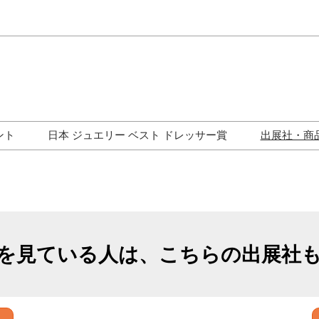
Japa
Engli
ント
日本 ジュエリー ベスト ドレッサー賞
出展社・商
ワークショップ
歴代受賞者一覧
ジュエリー修理コーナー
トークイベント
を見ている人は、こちらの出展社