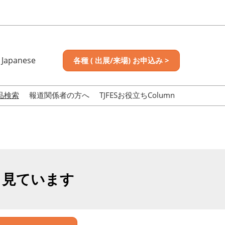
Japanese
各種 ( 出展/来場) お申込み >
nese
sh
品検索
報道関係者の方へ
TJFESお役立ちColumn
も見ています