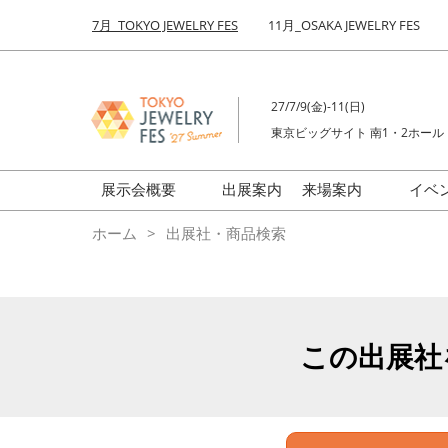
Press
ス
7月_TOKYO JEWELRY FES
11月_OSAKA JEWELRY FES
Escape
キ
to
ッ
close
プ
the
27/7/9(金)-11(日)
し
menu.
東京ビッグサイト 南1・2ホール
て
進
む
展示会概要
出展案内
来場案内
イベ
前回来場者数
会場の様子
ホーム
出展社・商品検索
ジュエリーFES
商品特集
クリエイターFES
ゾーンマップ
ミネラル&ストーンFES
この出展社