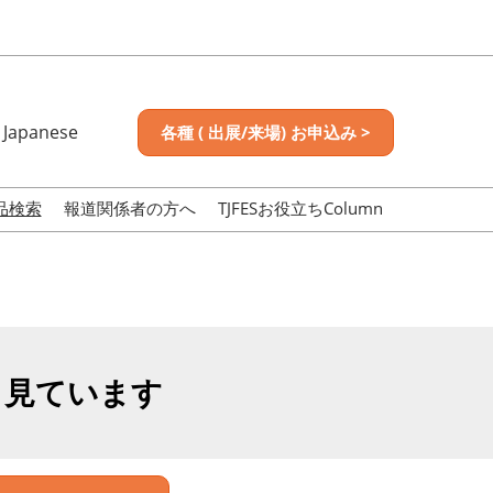
Japanese
各種 ( 出展/来場) お申込み >
nese
sh
品検索
報道関係者の方へ
TJFESお役立ちColumn
も見ています