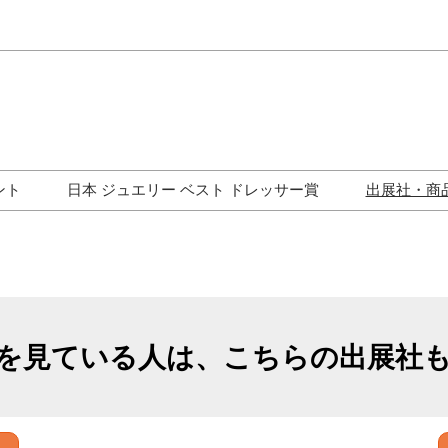
Japa
Engli
ント
日本 ジュエリー ベスト ドレッサー賞
出展社・商
ワークショップ
歴代受賞者一覧
ジュエリー修理コーナー
トークイベント
を見ている人は、こちらの出展社