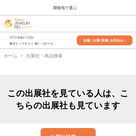
Press
ス
開催地で選ぶ
Escape
キ
to
ッ
close
7月_TOKYO JEWELRY FES
グ
プ
the
ロ
2027年07月09日
し
ー
menu.
東京ビッグサイト / Tokyo Big Sight, Japan
27/7/9(金)-11(日)
バ
各種 ( 出展/来場) お申込み >
て
東京ビッグサイト 南1・2ホール
ル
進
ナ
11月_OSAKA JEWELRY FES
ホーム
出展社・商品検索
ビ
む
2026年11月21日
ゲ
大阪南港ATCホール/ATC HALL
ー
シ
ョ
ン
を
この出展社を見ている人は、こ
折
り
ちらの出展社も見ています
た
た
む