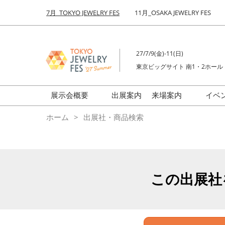
Press
ス
7月_TOKYO JEWELRY FES
11月_OSAKA JEWELRY FES
Escape
キ
to
ッ
close
プ
the
27/7/9(金)-11(日)
し
menu.
東京ビッグサイト 南1・2ホール
て
進
む
展示会概要
出展案内
来場案内
イベ
前回来場者数
会場の様子
ホーム
出展社・商品検索
ジュエリーFES
商品特集
クリエイターFES
ゾーンマップ
ミネラル&ストーンFES
この出展社