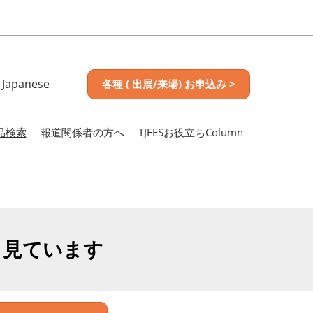
Japanese
各種 ( 出展/来場) お申込み >
nese
sh
品検索
報道関係者の方へ
TJFESお役立ちColumn
も見ています