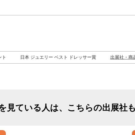
Japa
Engli
ント
日本 ジュエリー ベスト ドレッサー賞
出展社・商
ワークショップ
歴代受賞者一覧
ジュエリー修理コーナー
トークイベント
を見ている人は、こちらの出展社