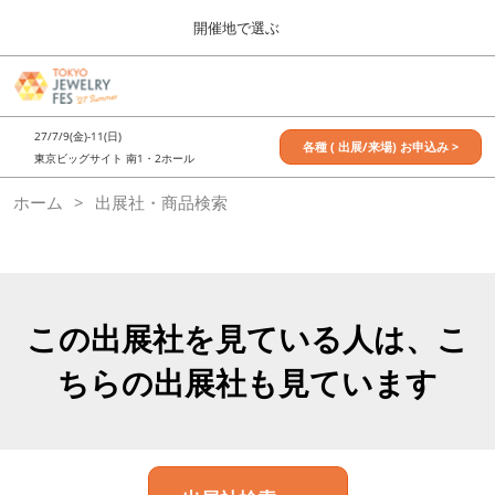
Press
ス
開催地で選ぶ
Escape
キ
to
ッ
close
7月_TOKYO JEWELRY FES
グ
プ
the
ロ
2027年07月09日
し
ー
menu.
東京ビッグサイト / Tokyo Big Sight, Japan
27/7/9(金)-11(日)
バ
各種 ( 出展/来場) お申込み >
て
東京ビッグサイト 南1・2ホール
ル
進
ナ
11月_OSAKA JEWELRY FES
ホーム
出展社・商品検索
ビ
む
2026年11月21日
ゲ
大阪南港ATCホール/ATC HALL
ー
シ
ョ
ン
を
この出展社を見ている人は、こ
折
り
ちらの出展社も見ています
た
た
む