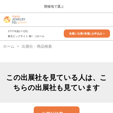
Press
ス
開催地で選ぶ
Escape
キ
to
ッ
close
7月_TOKYO JEWELRY FES
グ
プ
the
ロ
2027年07月09日
し
ー
menu.
東京ビッグサイト / Tokyo Big Sight, Japan
27/7/9(金)-11(日)
バ
各種 ( 出展/来場) お申込み >
て
東京ビッグサイト 南1・2ホール
ル
進
ナ
11月_OSAKA JEWELRY FES
ホーム
出展社・商品検索
ビ
む
2026年11月21日
ゲ
大阪南港ATCホール/ATC HALL
ー
シ
ョ
ン
を
この出展社を見ている人は、こ
折
り
ちらの出展社も見ています
た
た
む