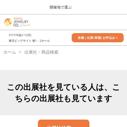
Press
ス
開催地で選ぶ
Escape
キ
to
ッ
close
7月_TOKYO JEWELRY FES
グ
プ
the
ロ
2027年07月09日
し
ー
menu.
東京ビッグサイト / Tokyo Big Sight, Japan
27/7/9(金)-11(日)
バ
各種 ( 出展/来場) お申込み >
て
東京ビッグサイト 南1・2ホール
ル
進
ナ
11月_OSAKA JEWELRY FES
ホーム
出展社・商品検索
ビ
む
2026年11月21日
ゲ
大阪南港ATCホール/ATC HALL
ー
シ
ョ
ン
を
この出展社を見ている人は、こ
折
り
ちらの出展社も見ています
た
た
む