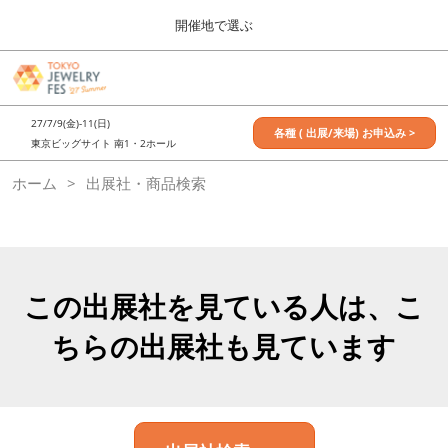
Press
ス
開催地で選ぶ
Escape
キ
to
ッ
close
7月_TOKYO JEWELRY FES
グ
プ
the
ロ
2027年07月09日
し
ー
menu.
東京ビッグサイト / Tokyo Big Sight, Japan
27/7/9(金)-11(日)
バ
各種 ( 出展/来場) お申込み >
て
東京ビッグサイト 南1・2ホール
ル
進
ナ
11月_OSAKA JEWELRY FES
ホーム
出展社・商品検索
ビ
む
2026年11月21日
ゲ
大阪南港ATCホール/ATC HALL
ー
シ
ョ
ン
を
この出展社を見ている人は、こ
折
り
ちらの出展社も見ています
た
た
む