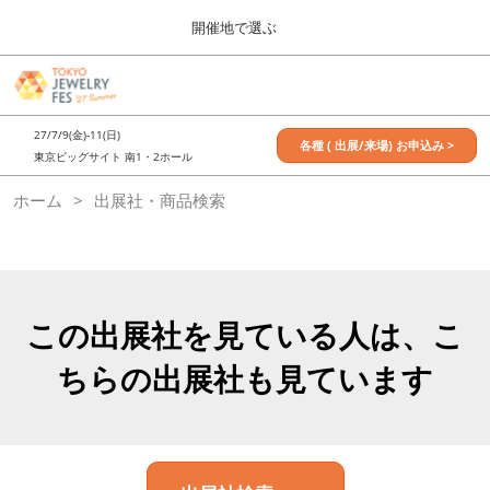
Press
ス
開催地で選ぶ
Escape
キ
to
ッ
close
7月_TOKYO JEWELRY FES
グ
プ
the
ロ
2027年07月09日
し
ー
menu.
東京ビッグサイト / Tokyo Big Sight, Japan
27/7/9(金)-11(日)
バ
各種 ( 出展/来場) お申込み >
て
東京ビッグサイト 南1・2ホール
ル
進
ナ
11月_OSAKA JEWELRY FES
ホーム
出展社・商品検索
ビ
む
2026年11月21日
ゲ
大阪南港ATCホール/ATC HALL
ー
シ
ョ
ン
を
この出展社を見ている人は、こ
折
り
ちらの出展社も見ています
た
た
む