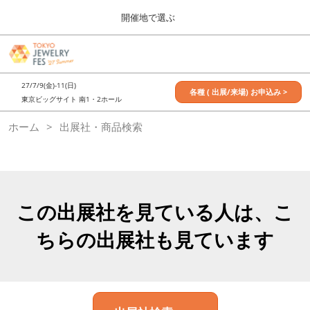
Press
ス
開催地で選ぶ
Escape
キ
to
ッ
close
7月_TOKYO JEWELRY FES
グ
プ
the
ロ
2027年07月09日
し
ー
menu.
東京ビッグサイト / Tokyo Big Sight, Japan
27/7/9(金)-11(日)
バ
各種 ( 出展/来場) お申込み >
て
東京ビッグサイト 南1・2ホール
ル
進
ナ
11月_OSAKA JEWELRY FES
ホーム
出展社・商品検索
ビ
む
2026年11月21日
ゲ
大阪南港ATCホール/ATC HALL
ー
シ
ョ
ン
を
この出展社を見ている人は、こ
折
り
ちらの出展社も見ています
た
た
む