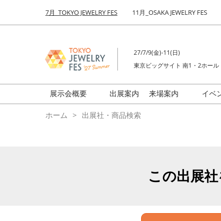
Press
ス
7月_TOKYO JEWELRY FES
11月_OSAKA JEWELRY FES
Escape
キ
to
ッ
close
プ
the
27/7/9(金)-11(日)
し
menu.
東京ビッグサイト 南1・2ホール
て
進
む
展示会概要
出展案内
来場案内
イベ
前回来場者数
会場の様子
ホーム
出展社・商品検索
ジュエリーFES
商品特集
クリエイターFES
ゾーンマップ
ミネラル&ストーンFES
この出展社