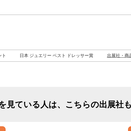
Japa
Engli
ント
日本 ジュエリー ベスト ドレッサー賞
出展社・商
ワークショップ
歴代受賞者一覧
ジュエリー修理コーナー
トークイベント
を見ている人は、こちらの出展社