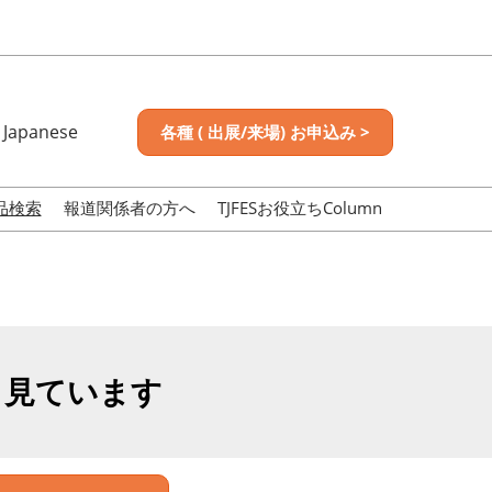
Japanese
各種 ( 出展/来場) お申込み >
nese
sh
品検索
報道関係者の方へ
TJFESお役立ちColumn
も見ています