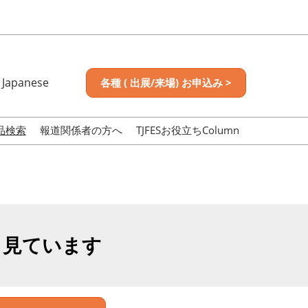
Japanese
各種 ( 出展/来場) お申込み >
nese
sh
品検索
報道関係者の方へ
TJFESお役立ちColumn
も見ています