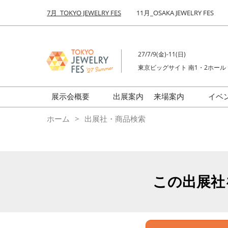
Press
ス
7月_TOKYO JEWELRY FES
11月_OSAKA JEWELRY FES
Escape
キ
to
ッ
close
プ
the
27/7/9(金)-11(日)
し
menu.
東京ビッグサイト 南1・2ホール
て
進
む
展示会概要
出展案内
来場案内
イベ
前回来場者数
会場の様子
ホーム
出展社・商品検索
ジュエリーFES
商品特集
クリエイターFES
ゾーンマップ
ミネラル&ストーンFES
この出展社