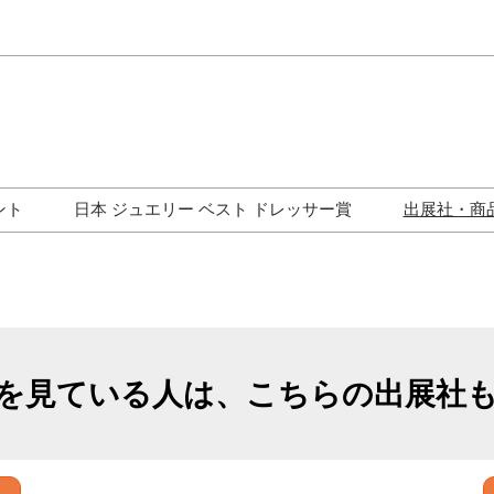
Japa
Engli
ント
日本 ジュエリー ベスト ドレッサー賞
出展社・商
ワークショップ
歴代受賞者一覧
ジュエリー修理コーナー
トークイベント
を見ている人は、こちらの出展社