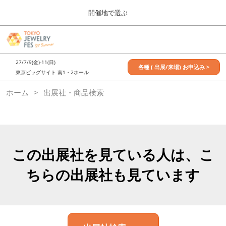
Press
ス
開催地で選ぶ
Escape
キ
to
ッ
close
7月_TOKYO JEWELRY FES
グ
プ
the
ロ
2027年07月09日
し
ー
menu.
東京ビッグサイト / Tokyo Big Sight, Japan
27/7/9(金)-11(日)
バ
各種 ( 出展/来場) お申込み >
て
東京ビッグサイト 南1・2ホール
ル
進
ナ
11月_OSAKA JEWELRY FES
ホーム
出展社・商品検索
ビ
む
2026年11月21日
ゲ
大阪南港ATCホール/ATC HALL
ー
シ
ョ
ン
を
この出展社を見ている人は、こ
折
り
ちらの出展社も見ています
た
た
む