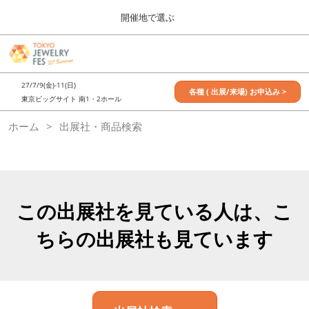
Press
ス
開催地で選ぶ
Escape
キ
to
ッ
close
7月_TOKYO JEWELRY FES
グ
プ
the
ロ
2027年07月09日
し
ー
menu.
東京ビッグサイト / Tokyo Big Sight, Japan
27/7/9(金)-11(日)
バ
各種 ( 出展/来場) お申込み >
て
東京ビッグサイト 南1・2ホール
ル
進
ナ
11月_OSAKA JEWELRY FES
ホーム
出展社・商品検索
ビ
む
2026年11月21日
ゲ
大阪南港ATCホール/ATC HALL
ー
シ
ョ
ン
を
この出展社を見ている人は、こ
折
り
ちらの出展社も見ています
た
た
む