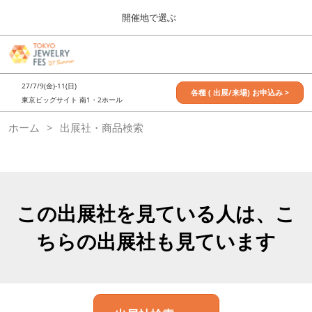
Press
ス
開催地で選ぶ
Escape
キ
to
ッ
close
7月_TOKYO JEWELRY FES
グ
プ
the
ロ
2027年07月09日
し
ー
menu.
東京ビッグサイト / Tokyo Big Sight, Japan
27/7/9(金)-11(日)
バ
各種 ( 出展/来場) お申込み >
て
東京ビッグサイト 南1・2ホール
ル
進
ナ
11月_OSAKA JEWELRY FES
ホーム
出展社・商品検索
ビ
む
2026年11月21日
ゲ
大阪南港ATCホール/ATC HALL
ー
シ
ョ
ン
を
この出展社を見ている人は、こ
折
り
ちらの出展社も見ています
た
た
む