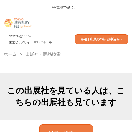
Press
ス
開催地で選ぶ
Escape
キ
to
ッ
close
7月_TOKYO JEWELRY FES
グ
プ
the
ロ
2027年07月09日
し
ー
menu.
東京ビッグサイト / Tokyo Big Sight, Japan
27/7/9(金)-11(日)
バ
各種 ( 出展/来場) お申込み >
て
東京ビッグサイト 南1・2ホール
ル
進
ナ
11月_OSAKA JEWELRY FES
ホーム
出展社・商品検索
ビ
む
2026年11月21日
ゲ
大阪南港ATCホール/ATC HALL
ー
シ
ョ
ン
を
この出展社を見ている人は、こ
折
り
ちらの出展社も見ています
た
た
む