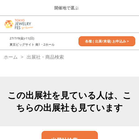
Press
ス
開催地で選ぶ
Escape
キ
to
ッ
close
7月_TOKYO JEWELRY FES
グ
プ
the
ロ
2027年07月09日
し
ー
menu.
東京ビッグサイト / Tokyo Big Sight, Japan
27/7/9(金)-11(日)
バ
各種 ( 出展/来場) お申込み >
て
東京ビッグサイト 南1・2ホール
ル
進
ナ
11月_OSAKA JEWELRY FES
ホーム
出展社・商品検索
ビ
む
2026年11月21日
ゲ
大阪南港ATCホール/ATC HALL
ー
シ
ョ
ン
を
この出展社を見ている人は、こ
折
り
ちらの出展社も見ています
た
た
む